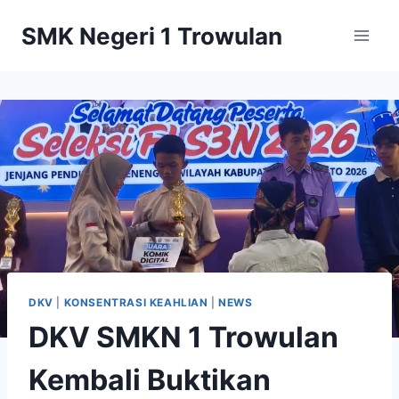
Skip
SMK Negeri 1 Trowulan
to
content
DKV
|
KONSENTRASI KEAHLIAN
|
NEWS
DKV SMKN 1 Trowulan
Kembali Buktikan