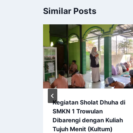
Similar Posts
l tahun
Kegiatan Sholat Dhuha di
SMKN 1 Trowulan
Dibarengi dengan Kuliah
2024
Tujuh Menit (Kultum)