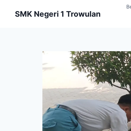
Skip
B
to
SMK Negeri 1 Trowulan
content