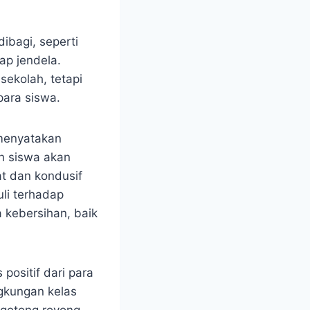
ibagi, seperti
ap jendela.
sekolah, tetapi
para siswa.
 menyatakan
n siswa akan
t dan kondusif
uli terhadap
 kebersihan, baik
positif dari para
gkungan kelas
 gotong royong