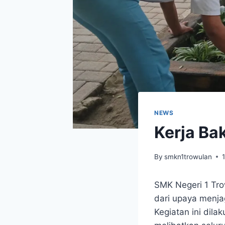
NEWS
Kerja Ba
By
smkn1trowulan
SMK Negeri 1 Tro
dari upaya menja
Kegiatan ini dila