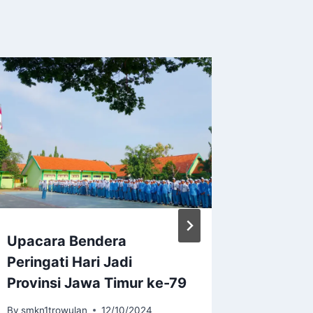
Upacara Bendera
Kepala
Peringati Hari Jadi
SMKN 1
Provinsi Jawa Timur ke-79
Laksan
Mengaj
By
smkn1trowulan
12/10/2024