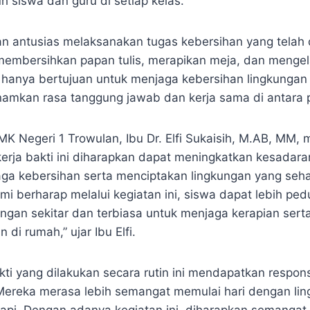
h siswa dan guru di setiap kelas.
n antusias melaksanakan tugas kebersihan yang telah d
membersihkan papan tulis, merapikan meja, dan mengel
k hanya bertujuan untuk menjaga kebersihan lingkungan 
amkan rasa tanggung jawab dan kerja sama di antara 
MK Negeri 1 Trowulan, Ibu Dr. Elfi Sukaisih, M.AB, MM,
erja bakti ini diharapkan dapat meningkatkan kesadara
ga kebersihan serta menciptakan lingkungan yang seha
ami berharap melalui kegiatan ini, siswa dapat lebih ped
ungan sekitar dan terbiasa untuk menjaga kerapian serta
 di rumah,” ujar Ibu Elfi.
kti yang dilakukan secara rutin ini mendapatkan respons 
Mereka merasa lebih semangat memulai hari dengan lin
rapi. Dengan adanya kegiatan ini, diharapkan semangat