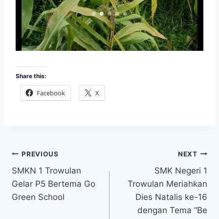
Share this:
Facebook
X
Post
PREVIOUS
NEXT
SMKN 1 Trowulan
SMK Negeri 1
navigation
Gelar P5 Bertema Go
Trowulan Meriahkan
Green School
Dies Natalis ke-16
dengan Tema “Be