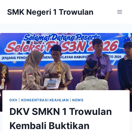
Skip
SMK Negeri 1 Trowulan
to
content
DKV
|
KONSENTRASI KEAHLIAN
|
NEWS
DKV SMKN 1 Trowulan
Kembali Buktikan