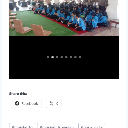
Share this:
Facebook
X
Post
#
mojokerto
#
musium trowulan
#
pariwisata