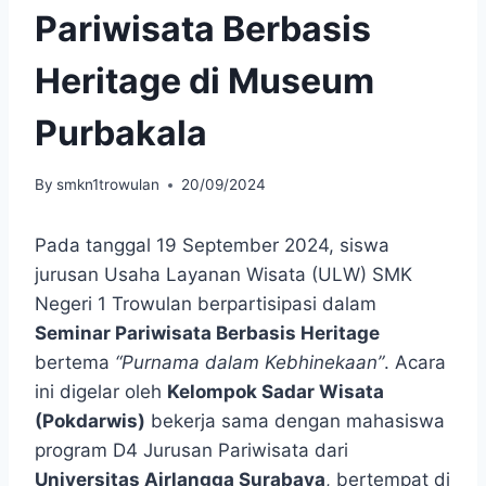
Pariwisata Berbasis
Heritage di Museum
Purbakala
By
smkn1trowulan
20/09/2024
Pada tanggal 19 September 2024, siswa
jurusan Usaha Layanan Wisata (ULW) SMK
Negeri 1 Trowulan berpartisipasi dalam
Seminar Pariwisata Berbasis Heritage
bertema
“Purnama dalam Kebhinekaan”
. Acara
ini digelar oleh
Kelompok Sadar Wisata
(Pokdarwis)
bekerja sama dengan mahasiswa
program D4 Jurusan Pariwisata dari
Universitas Airlangga Surabaya
, bertempat di