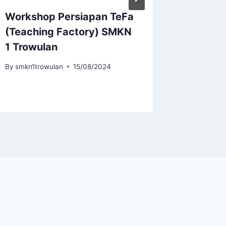
Workshop Persiapan TeFa
Upacar
(Teaching Factory) SMKN
Negeri 
1 Trowulan
Trowul
sebaga
By
smkn1trowulan
15/08/2024
By
smkn1tr