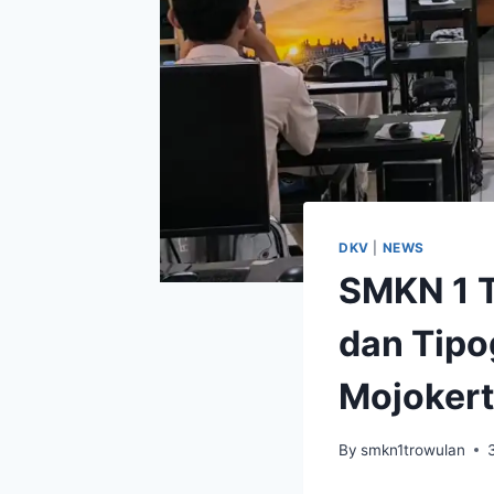
DKV
|
NEWS
SMKN 1 T
dan Tip
Mojoker
By
smkn1trowulan