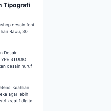
 Tipografi
shop desain font
hari Rabu, 30
an Desain
SATYPE STUDIO
an desain huruf
tensi keahlian
eka agar lebih
i kreatif digital.