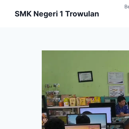
Skip
B
to
SMK Negeri 1 Trowulan
content