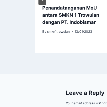
luhan
Penandatanganan MoU
unaan
antara SMKN 1 Trowulan
Marji
dengan PT. Indobismar
By
smkn1trowulan
13/01/2023
024
Leave a Reply
Your email address will not