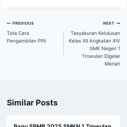
Post
PREVIOUS
NEXT
Tata Cara
Tasyakuran Kelulusan
navigation
Pengambilan PIN
Kelas XII Angkatan XIV
SMK Negeri 1
Trowulan Digelar
Meriah
Similar Posts
Pagu SPMB 2025 SMKN 1 Trowulan