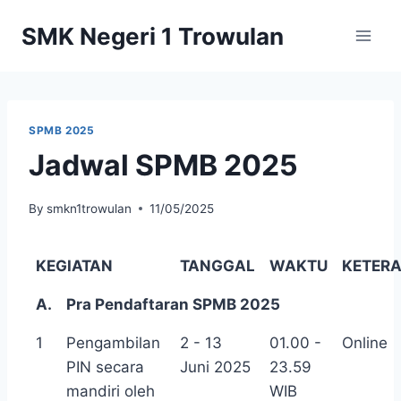
Skip
SMK Negeri 1 Trowulan
to
content
SPMB 2025
Jadwal SPMB 2025
By
smkn1trowulan
11/05/2025
KEGIATAN
TANGGAL
WAKTU
KETER
A.
Pra Pendaftaran SPMB 2025
1
Pengambilan
2 - 13
01.00 -
Online
PIN secara
Juni 2025
23.59
mandiri oleh
WIB