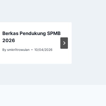
Berkas Pendukung SPMB
Ketentu
2026
Hasil 
By
smkn1trowulan
10/04/2026
By
smkn1tr