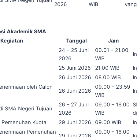
 di SMA Negeri Tujuan
2026
WIB
yang
stasi Akademik SMA
Kegiatan
Tanggal
Jam
24 – 25 Juni
00.01 – 21.00
I
2026
WIB
25 Juni 2026
21.00 WIB
I
26 Juni 2026
08.00 WIB
I
Penerimaan oleh Calon
09.00 – 23.59
26 Juni 2026
I
WIB
26 – 27 Juni
09.00 – 16.00
S
 di SMA Negeri Tujuan
2026
WIB
d
 Pemenuhan Kuota
29 Juni 2026
09.00 WIB
I
Penerimaan Pemenuhan
09.00 – 16.00
29 Juni 2026
I