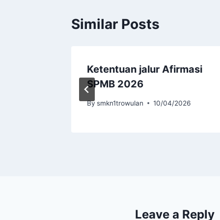
Similar Posts
tasi
Ketentuan jalur Afirmasi
SPMB 2026
2026
By
smkn1trowulan
10/04/2026
Leave a Reply