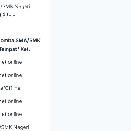
/SMK Negeri
 dituju
il Lomba SMA/SMK
Tempat/ Ket.
net online
net online
e/Offline
net online
net online
SMK Negeri