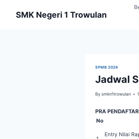
Skip
B
to
SMK Negeri 1 Trowulan
content
SPMB 2026
Jadwal 
By
smkn1trowulan
PRA PENDAFTAR
No
Entry Nilai R
1