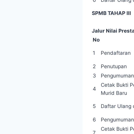
6
Daftar Ulang
SPMB TAHAP III
Jalur Nilai Pre
No
1
Pendaftaran
2
Penutupan
3
Pengumuman
Cetak Bukti 
4
Murid Baru
5
Daftar Ulang
6
Pengumuman
Cetak Bukti 
7