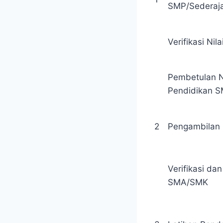
SMP/Sederaj
Verifikasi Nil
Pembetulan Ni
Pendidikan S
2
Pengambilan 
Verifikasi da
SMA/SMK