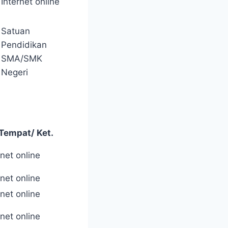
Internet online
Satuan
Pendidikan
SMA/SMK
Negeri
Tempat/ Ket.
rnet online
rnet online
rnet online
rnet online