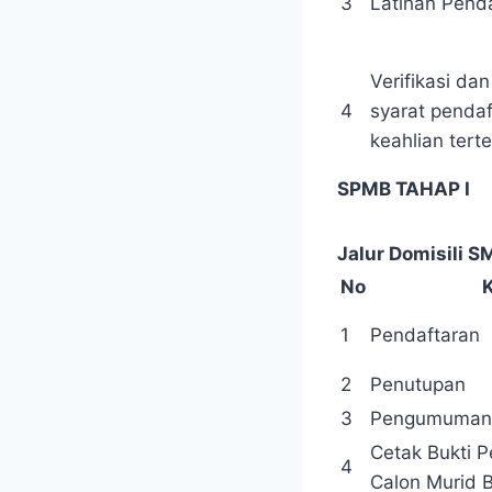
3
Latihan Pend
Verifikasi dan
4
syarat penda
keahlian tert
SPMB TAHAP I
Jalur Domisili 
No
1
Pendaftaran
2
Penutupan
3
Pengumuman
Cetak Bukti 
4
Calon Murid 