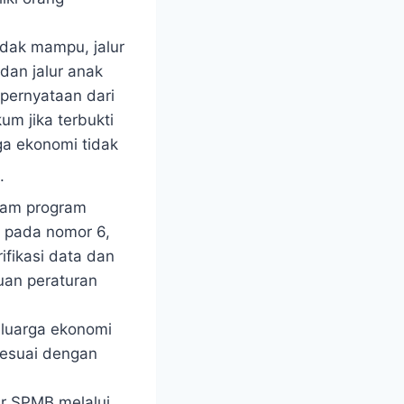
idak mampu, jalur
dan jalur anak
pernyataan dari
m jika terbukti
a ekonomi tidak
.
alam program
 pada nomor 6,
fikasi data dan
tuan peraturan
eluarga ekonomi
sesuai dengan
ar SPMB melalui