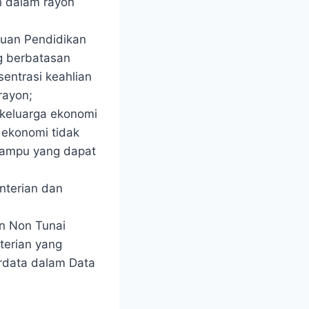
h dalam rayon
tuan Pendidikan
ng berbatasan
entrasi keahlian
rayon;
i keluarga ekonomi
 ekonomi tidak
 mampu yang dapat
enterian dan
n Non Tunai
terian yang
rdata dalam Data