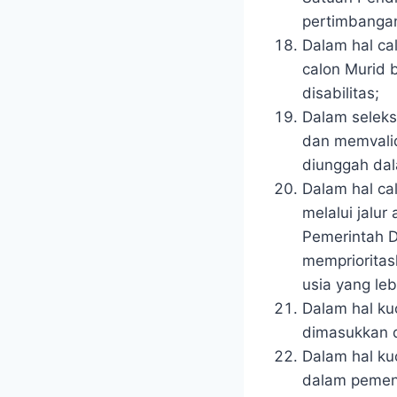
pertimbangan
Dalam hal cal
calon Murid b
disabilitas;
Dalam seleks
dan memvalid
diunggah da
Dalam hal ca
melalui jalur
Pemerintah 
memprioritas
usia yang le
Dalam hal kuo
dimasukkan da
Dalam hal ku
dalam pemen