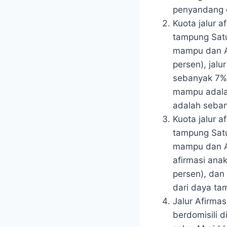
penyandang d
Kuota jalur 
tampung Satu
mampu dan A
persen), jal
sebanyak 7% (
mampu adalah
adalah seban
Kuota jalur 
tampung Satu
mampu dan Af
afirmasi ana
persen), dan 
dari daya ta
Jalur Afirma
berdomisili 