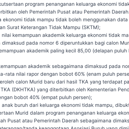
ikutsertaan program penanganan keluarga ekonomi tida
erbitkan oleh Pemerintah Pusat atau Pemerintah Daerah
a ekonomi tidak mampu tidak boleh menggunakan data 
dan Surat Keterangan Tidak Mampu (SKTM);
si nilai kemampuan akademik keluarga ekonomi tidak m
dimaksud pada nomor 6 diperuntukkan bagi calon Mur
 kemampuan akademik paling kecil 85,00 (delapan puluh 
i kemampuan akademik sebagaimana dimaksud pada no
a-rata nilai rapor dengan bobot 60% (enam puluh perse
peroleh calon Murid baru dari hasil TKA yang terdapat p
il TKA (DKHTKA) yang diterbitkan oleh Kementerian Pen
ngan bobot 40% (empat puluh persen);
si anak buruh dari keluarga ekonomi tidak mampu, dibu
sertaan Murid dalam program penanganan keluarga eko
ntah Pusat atau Pemerintah Daerah sebagaimana dimak
keterangan/tanda keanggotaan Asosiasi Buruh yang dimil