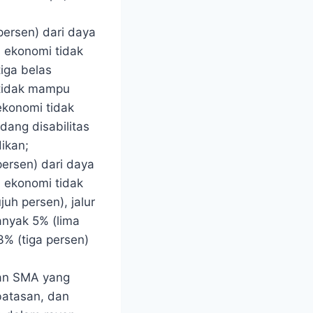
persen) dari daya
a ekonomi tidak
iga belas
 tidak mampu
ekonomi tidak
dang disabilitas
ikan;
persen) dari daya
a ekonomi tidak
h persen), jalur
anyak 5% (lima
3% (tiga persen)
kan SMA yang
batasan, dan