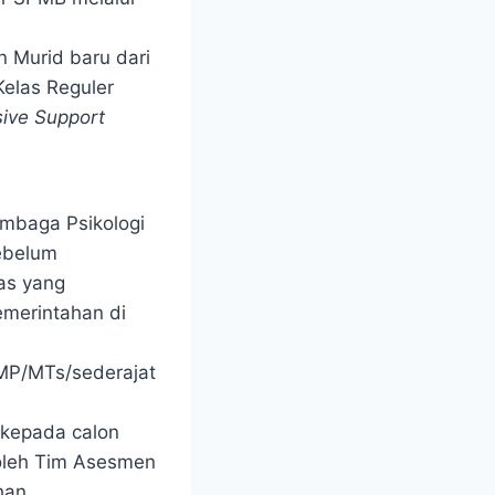
n Murid baru dari
Kelas Reguler
sive Support
embaga Psikologi
sebelum
as yang
emerintahan di
SMP/MTs/sederajat
 kepada calon
n oleh Tim Asesmen
han