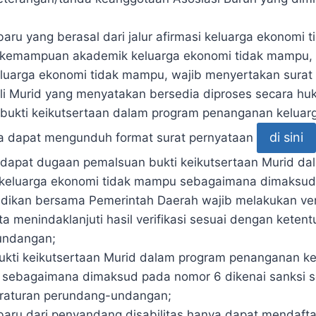
aru yang berasal dari jalur afirmasi keluarga ekonomi t
ai kemampuan akademik keluarga ekonomi tidak mampu, 
eluarga ekonomi tidak mampu, wajib menyertakan surat 
li Murid yang menyatakan bersedia diproses secara huku
ukti keikutsertaan dalam program penanganan keluarg
di sini
 dapat mengunduh format surat pernyataan
rdapat dugaan pemalsuan bukti keikutsertaan Murid d
keluarga ekonomi tidak mampu sebagaimana dimaksud
dikan bersama Pemerintah Daerah wajib melakukan veri
a menindaklanjuti hasil verifikasi sesuai dengan keten
undangan;
kti keikutsertaan Murid dalam program penanganan k
 sebagaimana dimaksud pada nomor 6 dikenai sanksi 
eraturan perundang-undangan;
baru dari penyandang disabilitas hanya dapat mendaft