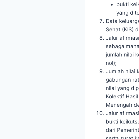
bukti ke
yang dit
Data keluarg
Sehat (KIS) 
Jalur afirma
sebagaimana 
jumlah nilai
nol);
Jumlah nila
gabungan rat
nilai yang di
Kolektif Has
Menengah de
Jalur afirma
bukti keikut
dari Pemeri
serta surat 