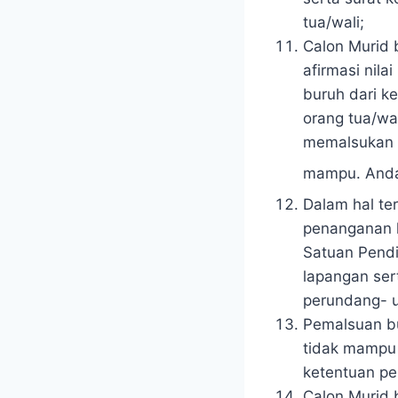
tua/wali;
Calon Murid b
afirmasi nil
buruh dari k
orang tua/wa
memalsukan b
mampu. Anda
Dalam hal te
penanganan 
Satuan Pendi
lapangan sert
perundang- 
Pemalsuan bu
tidak mampu
ketentuan p
Calon Murid 