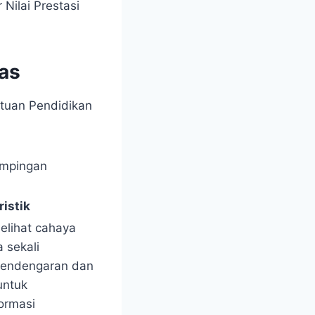
Nilai Prestasi
tas
atuan Pendidikan
ampingan
ristik
lihat cahaya
 sekali
endengaran dan
untuk
ormasi