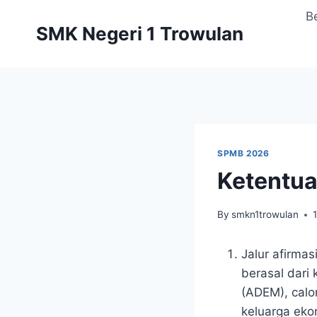
Skip
B
to
SMK Negeri 1 Trowulan
content
SPMB 2026
Ketentua
By
smkn1trowulan
Jalur afirma
berasal dari
(ADEM), calo
keluarga eko