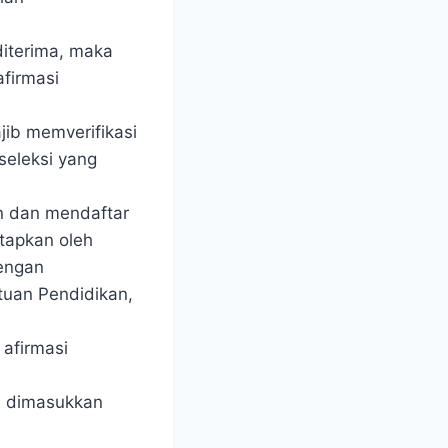
 diterima, maka
afirmasi
jib memverifikasi
seleksi yang
n dan mendaftar
etapkan oleh
engan
tuan Pendidikan,
 afirmasi
ta dimasukkan