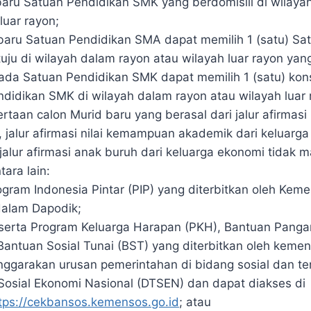
baru Satuan Pendidikan SMK yang berdomisili di wilaya
luar rayon;
baru Satuan Pendidikan SMA dapat memilih 1 (satu) Sa
uju di wilayah dalam rayon atau wilayah luar rayon ya
da Satuan Pendidikan SMK dapat memilih 1 (satu) kons
ndidikan SMK di wilayah dalam rayon atau wilayah luar 
ertaan calon Murid baru yang berasal dari jalur afirmas
 jalur afirmasi nilai kemampuan akademik dari keluarga
alur afirmasi anak buruh dari keluarga ekonomi tidak
ara lain:
ogram Indonesia Pintar (PIP) yang diterbitkan oleh Kem
dalam Dapodik;
serta Program Keluarga Harapan (PKH), Bantuan Panga
Bantuan Sosial Tunai (BST) yang diterbitkan oleh kemen
ggarakan urusan pemerintahan di bidang sosial dan te
Sosial Ekonomi Nasional (DTSEN) dan dapat diakses di
tps://cekbansos.kemensos.go.id
; atau