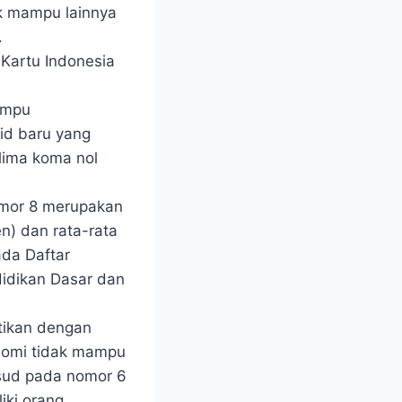
k mampu lainnya
.
Kartu Indonesia
ampu
id baru yang
lima koma nol
mor 8 merupakan
n) dan rata-rata
ada Daftar
didikan Dasar dan
ktikan dengan
nomi tidak mampu
sud pada nomor 6
iki orang