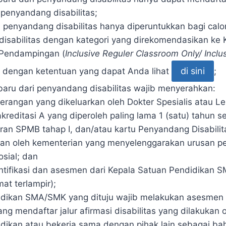
i penyandang disabilitas;
i penyandang disabilitas hanya diperuntukkan bagi calo
isabilitas dengan kategori yang direkomendasikan ke 
 Pendampingan (
Inclusive Reguler Classroom Only/ Inclu
di sini
i dengan ketentuan yang dapat Anda lihat
;
baru dari penyandang disabilitas wajib menyerahkan:
terangan yang dikeluarkan oleh Dokter Spesialis atau L
akreditasi A yang diperoleh paling lama 1 (satu) tahun 
ran SPMB tahap I, dan/atau kartu Penyandang Disabilit
kan oleh kementerian yang menyelenggarakan urusan p
osial; dan
entifikasi dan asesmen dari Kepala Satuan Pendidikan 
mat terlampir);
idikan SMA/SMK yang dituju wajib melakukan asesmen
ang mendaftar jalur afirmasi disabilitas yang dilakuka
dikan atau bekerja sama dengan pihak lain sebagai ba