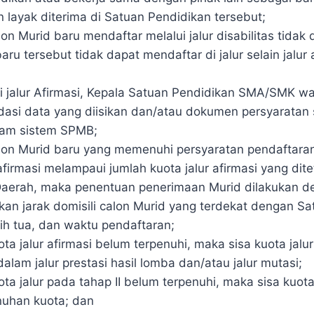
 layak diterima di Satuan Pendidikan tersebut;
on Murid baru mendaftar melalui jalur disabilitas tidak
aru tersebut tidak dapat mendaftar di jalur selain jalur 
i jalur Afirmasi, Kepala Satuan Pendidikan SMA/SMK wa
asi data yang diisikan dan/atau dokumen persyaratan 
lam sistem SPMB;
lon Murid baru yang memenuhi persyaratan pendaftara
 afirmasi melampaui jumlah kuota jalur afirmasi yang dit
Daerah, maka penentuan penerimaan Murid dilakukan d
kan jarak domisili calon Murid yang terdekat dengan Sa
bih tua, dan waktu pendaftaran;
ta jalur afirmasi belum terpenuhi, maka sisa kuota jalur
lam jalur prestasi hasil lomba dan/atau jalur mutasi;
ota jalur pada tahap II belum terpenuhi, maka sisa kuo
uhan kuota; dan