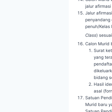
jalur afirmas
Jalur afirmas
penyandang d
penuh/Kelas
Class
) sesua
Calon Murid 
Surat ke
yang ter
pendafta
dikeluar
bidang s
Hasil id
asal (for
Satuan Pend
Murid baru y
Satuan Pendi