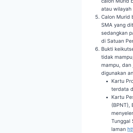
calon Murid 
atau wilayah 
Calon Murid 
SMA yang dit
sedangkan pa
di Satuan Pe
Bukti keikuts
tidak mampu,
mampu, dan j
digunakan ant
Kartu Pr
terdata 
Kartu Pe
(BPNT), 
menyelen
Tunggal 
laman
ht