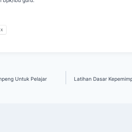
n bpk/ibu guru.
X
peng Untuk Pelajar
Latihan Dasar Kepemim