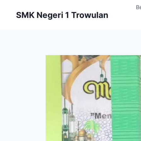
Skip
B
to
SMK Negeri 1 Trowulan
content