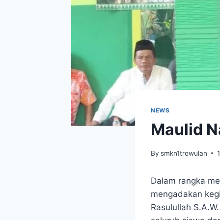
NEWS
Maulid 
By
smkn1trowulan
Dalam rangka me
mengadakan kegi
Rasulullah S.A.W.