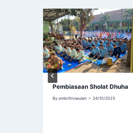
wulan
Pembiasaan Sholat Dhuha
ung
By
smkn1trowulan
24/10/2023
024