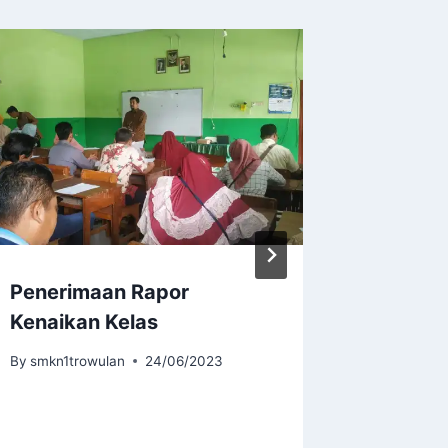
Penerimaan Rapor
Peresm
Kenaikan Kelas
Factor
Dorong
By
smkn1trowulan
24/06/2023
Hadapi 
By
smkn1tr