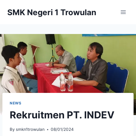
Skip
SMK Negeri 1 Trowulan
to
content
NEWS
Rekruitmen PT. INDEV
By
smkn1trowulan
08/01/2024