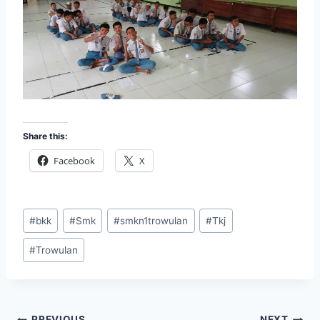
Share this:
Facebook
X
Post
#
bkk
#
Smk
#
smkn1trowulan
#
Tkj
Tags:
#
Trowulan
PREVIOUS
NEXT