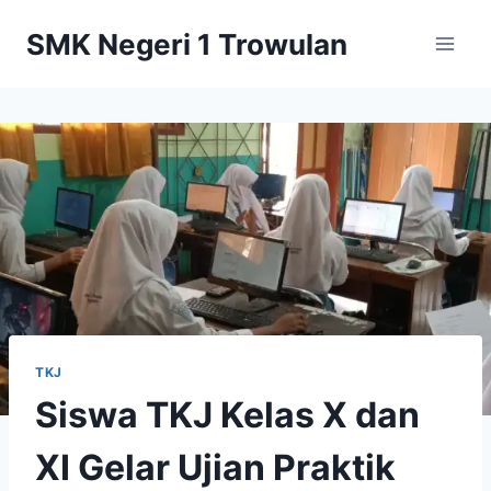
Skip
SMK Negeri 1 Trowulan
to
content
TKJ
Siswa TKJ Kelas X dan
XI Gelar Ujian Praktik