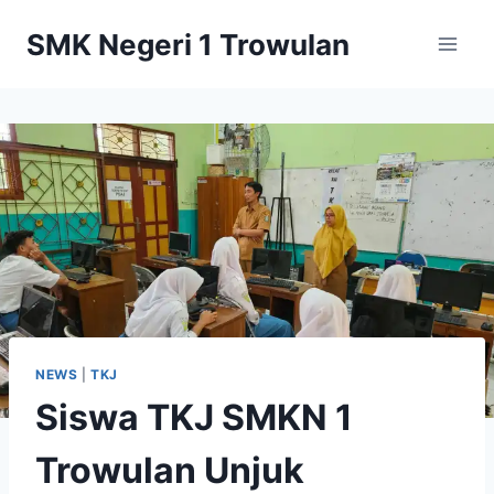
Skip
SMK Negeri 1 Trowulan
to
content
NEWS
|
TKJ
Siswa TKJ SMKN 1
Trowulan Unjuk