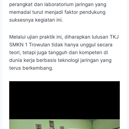
perangkat dan laboratorium jaringan yang
memadai turut menjadi faktor pendukung
suksesnya kegiatan ini.
Melalui ujian praktik ini, diharapkan lulusan TKJ
SMKN 1 Trowulan tidak hanya unggul secara
teori, tetapi juga tangguh dan kompeten di
dunia kerja berbasis teknologi jaringan yang
terus berkembang.