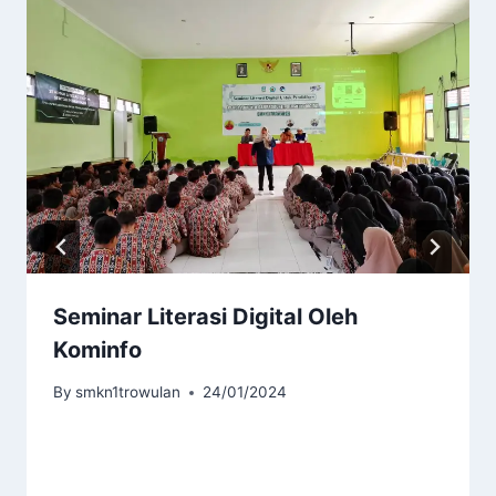
Seminar Literasi Digital Oleh
Kominfo
By
smkn1trowulan
24/01/2024