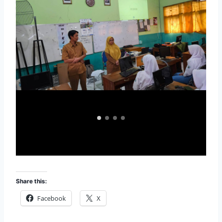
Share this:
Facebook
X