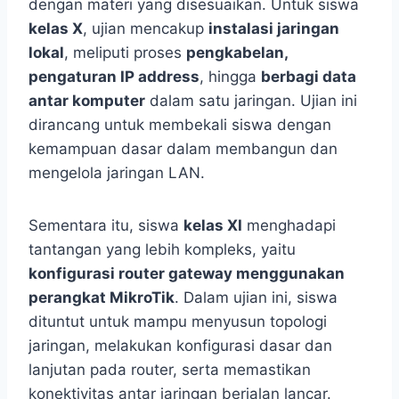
dengan materi yang disesuaikan. Untuk siswa
kelas X
, ujian mencakup
instalasi jaringan
lokal
, meliputi proses
pengkabelan,
pengaturan IP address
, hingga
berbagi data
antar komputer
dalam satu jaringan. Ujian ini
dirancang untuk membekali siswa dengan
kemampuan dasar dalam membangun dan
mengelola jaringan LAN.
Sementara itu, siswa
kelas XI
menghadapi
tantangan yang lebih kompleks, yaitu
konfigurasi router gateway menggunakan
perangkat MikroTik
. Dalam ujian ini, siswa
dituntut untuk mampu menyusun topologi
jaringan, melakukan konfigurasi dasar dan
lanjutan pada router, serta memastikan
konektivitas antar jaringan berjalan lancar.