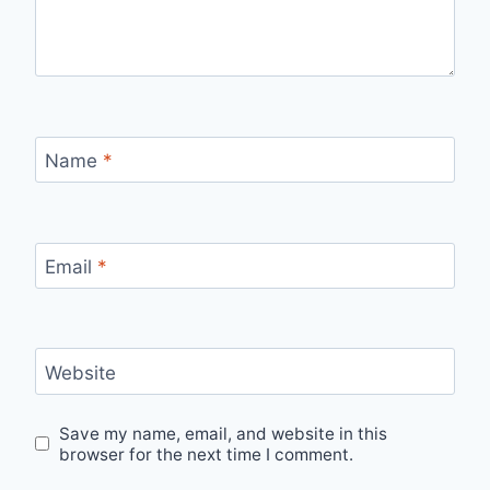
Name
*
Email
*
Website
Save my name, email, and website in this
browser for the next time I comment.