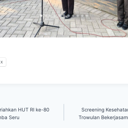
X
iahkan HUT RI ke-80
Screening Kesehata
mba Seru
Trowulan Bekerjasa