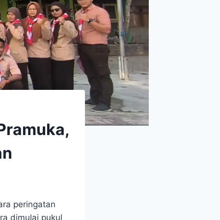
 Pramuka,
an
ara peringatan
a dimulai pukul