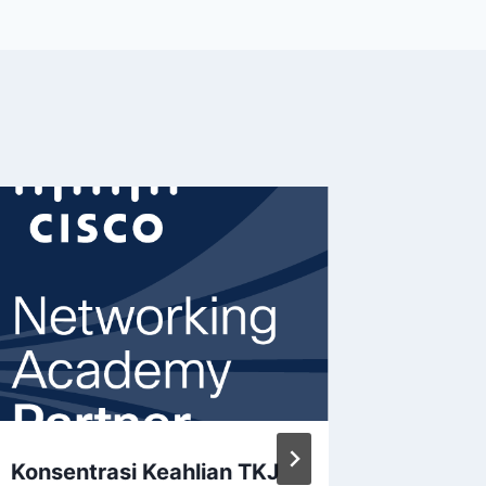
Konsentrasi Keahlian TKJ
Siswa 