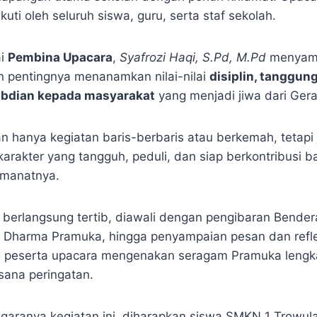
kuti oleh seluruh siswa, guru, serta staf sekolah.
ai
Pembina Upacara
,
Syafrozi Haqi, S.Pd, M.Pd
menyamp
 pentingnya menanamkan nilai-nilai
disiplin, tanggun
bdian kepada masyarakat
yang menjadi jiwa dari Ger
n hanya kegiatan baris-berbaris atau berkemah, tetapi
rakter yang tangguh, peduli, dan siap berkontribusi ba
amanatnya.
 berlangsung tertib, diawali dengan pengibaran Bender
Dharma Pramuka, hingga penyampaian pesan dan refle
h peserta upacara mengenakan seragam Pramuka leng
ana peringatan.
garanya kegiatan ini, diharapkan siswa SMKN 1 Trowul