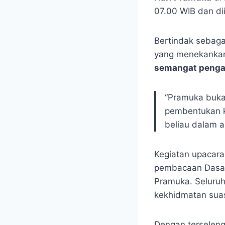
07.00 WIB dan dii
Bertindak sebag
yang menekankan
semangat penga
“Pramuka buka
pembentukan ka
beliau dalam 
Kegiatan upacara
pembacaan Dasa 
Pramuka. Seluru
kekhidmatan suas
Dengan terseleng