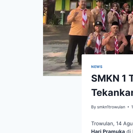
NEWS
SMKN 1 T
Tekankan
By
smkn1trowulan
Trowulan, 14 Agu
Hari Pramuka
di 