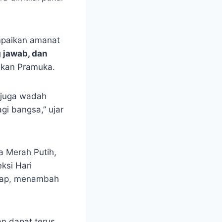
aikan amanat
g jawab, dan
akan Pramuka.
 juga wadah
gi bangsa,” ujar
a Merah Putih,
ksi Hari
kap, menambah
an dapat terus