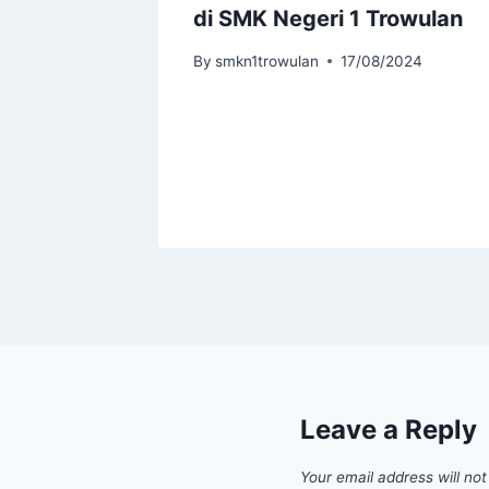
di SMK Negeri 1 Trowulan
teran”
By
smkn1trowulan
17/08/2024
2023
Leave a Reply
Your email address will not