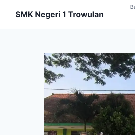
Skip
B
to
SMK Negeri 1 Trowulan
content