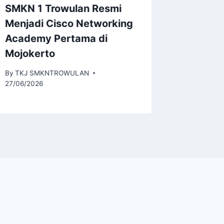
SMKN 1 Trowulan Resmi
Wakili 
Menjadi Cisco Networking
Provins
Academy Pertama di
By
smkn1tr
Mojokerto
By
TKJ SMKNTROWULAN
27/06/2026