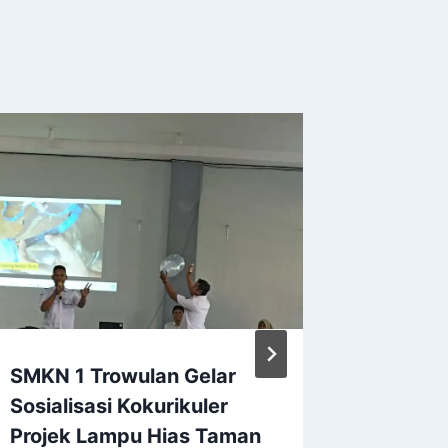
SMKN 1 Trowulan Gelar
Latihan
Sosialisasi Kokurikuler
Kepemi
Projek Lampu Hias Taman
Manaje