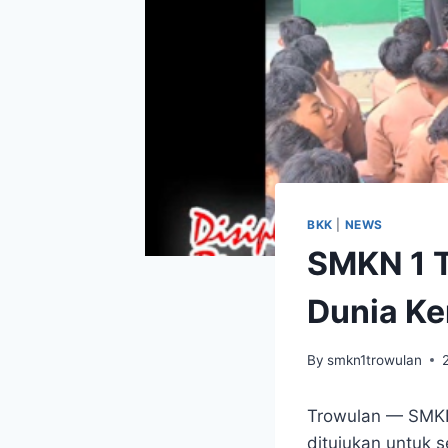
BKK
|
NEWS
SMKN 1 T
Dunia Ke
By
smkn1trowulan
Trowulan — SMKN 
ditujukan untuk s