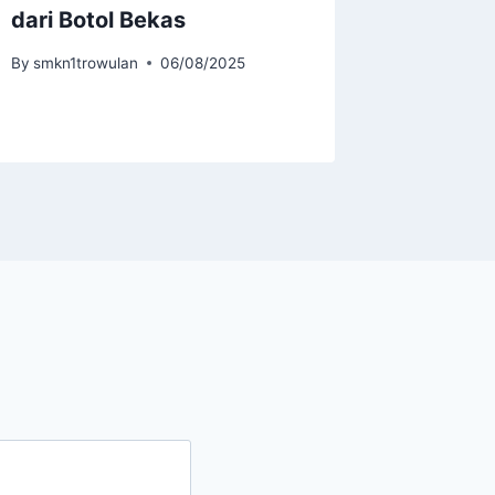
dari Botol Bekas
By
smkn1tr
By
smkn1trowulan
06/08/2025