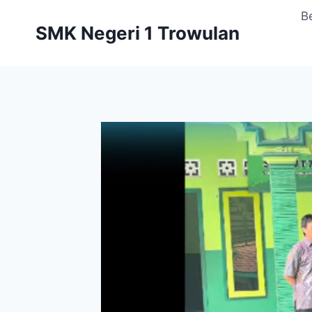
Skip
B
to
SMK Negeri 1 Trowulan
content