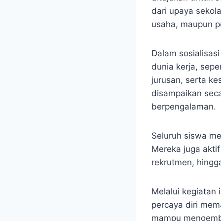
dari upaya sekol
usaha, maupun pel
Dalam sosialisas
dunia kerja, sepe
jurusan, serta ke
disampaikan secar
berpengalaman.
Seluruh siswa men
Mereka juga aktif
rekrutmen, hingg
Melalui kegiatan 
percaya diri mema
mampu mengembang