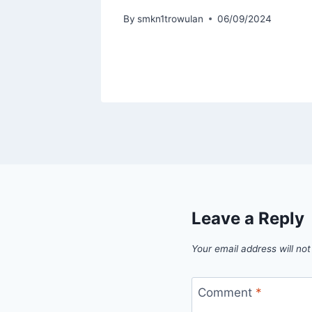
 Be
By
smkn1trowulan
06/09/2024
024
Leave a Reply
Your email address will not
Comment
*