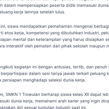
ah dalam mempersiapkan peserta didik memasuki dunia i
uang kerja lainnya setelah lulus.
i ini, siswa mendapatkan pemahaman mengenai berbaga
rti etos kerja, kompetensi yang dibutuhkan industri, pel
siapan mental dan keterampilan yang harus disiapkan sej
a interaktif oleh pemateri dari pihak sekolah maupun mi
gikuti kegiatan ini dengan antusias, tertib, dan penuh
 berpartisipasi dalam sesi tanya jawab terkait peluang k
a persiapan menghadapi seleksi dunia kerja.
ini, SMKN 1 Trowulan berharap siswa kelas XII dapat leb
suki dunia kerja, memahami arah karier yang ingin dica
kan diri sesuai tuntutan industri saat ini.