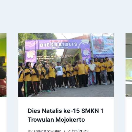
Dies Natalis ke-15 SMKN 1
Trowulan Mojokerto
By
smkn1trowulan
21/12/2023