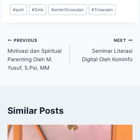
Post
#
polri
#
Smk
#
smkn1trowulan
#
Trowulan
Tags:
Post
PREVIOUS
NEXT
Motivasi dan Spiritual
Seminar Literasi
navigation
Parenting Oleh M.
Digital Oleh Kominfo
Yusuf, S.Psi, MM
Similar Posts