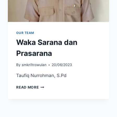
OUR TEAM
Waka Sarana dan
Prasarana
By
smkn1trowulan
20/06/2023
Taufiq Nurrohman, S.Pd
WAKA
READ MORE
SARANA
DAN
PRASARANA