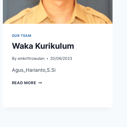
OUR TEAM
Waka Kurikulum
By
smkn1trowulan
20/06/2023
Agus_Harianto,S.Si
WAKA
READ MORE
KURIKULUM