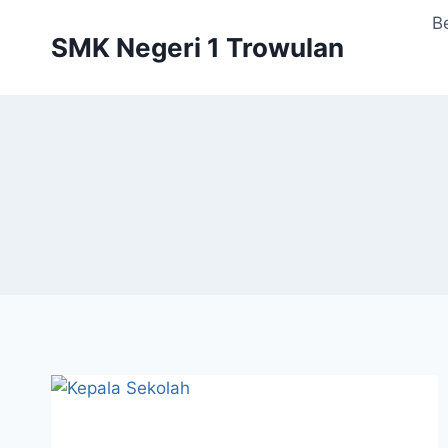
Skip
B
to
SMK Negeri 1 Trowulan
content