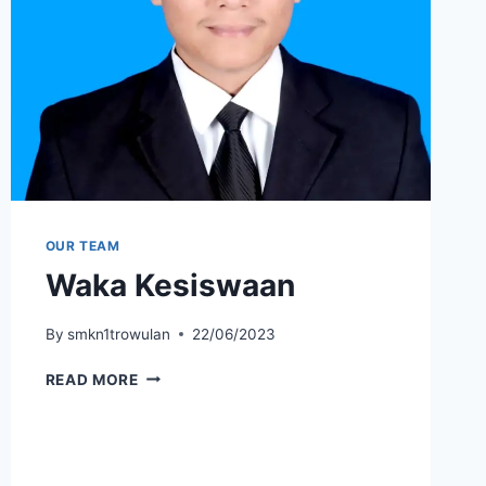
OUR TEAM
Waka Kesiswaan
By
smkn1trowulan
22/06/2023
WAKA
READ MORE
KESISWAAN