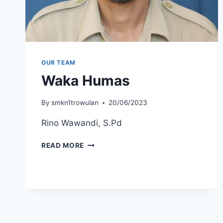
OUR TEAM
Waka Humas
By
smkn1trowulan
20/06/2023
Rino Wawandi, S.Pd
WAKA
READ MORE
HUMAS