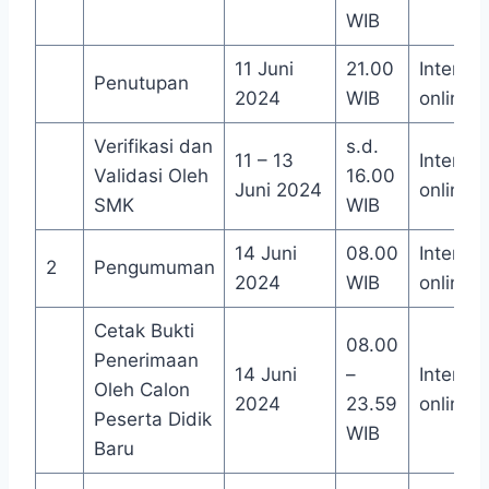
WIB
11 Juni
21.00
Internet
Penutupan
2024
WIB
online
Verifikasi dan
s.d.
11 – 13
Internet
Validasi Oleh
16.00
Juni 2024
online
SMK
WIB
14 Juni
08.00
Internet
2
Pengumuman
2024
WIB
online
Cetak Bukti
08.00
Penerimaan
14 Juni
–
Internet
Oleh Calon
2024
23.59
online
Peserta Didik
WIB
Baru