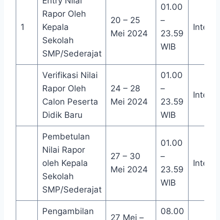
Entry Nilai
01.00
Rapor Oleh
20 – 25
–
1
Kepala
Interne
Mei 2024
23.59
Sekolah
WIB
SMP/Sederajat
Verifikasi Nilai
01.00
Rapor Oleh
24 – 28
–
Interne
Calon Peserta
Mei 2024
23.59
Didik Baru
WIB
Pembetulan
01.00
Nilai Rapor
27 – 30
–
oleh Kepala
Interne
Mei 2024
23.59
Sekolah
WIB
SMP/Sederajat
Pengambilan
08.00
27 Mei –