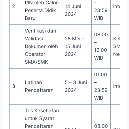
PIN oleh Calon
–
2
14 Juni
Interne
Peserta Didik
23:59
2024
Baru
WIB
Verifikasi dan
08.00
Validasi
28 Mei –
Sekola
–
Dokumen oleh
15 Juni
SMA/
16.00
Operator
2024
Negeri
WIB
SMA/SMK
01.00
Latihan
5 – 8 Juni
–
3
Interne
Pendaftaran
2024
23.59
WIB
Tes Kesehatan
untuk Syarat
Pendaftaran
08.00