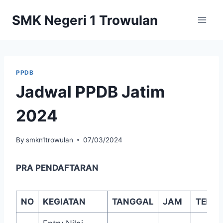
Skip
SMK Negeri 1 Trowulan
to
content
PPDB
Jadwal PPDB Jatim
2024
By
smkn1trowulan
07/03/2024
PRA PENDAFTARAN
NO
KEGIATAN
TANGGAL
JAM
TEMP