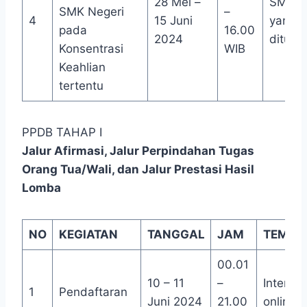
28 Mei –
SMK N
SMK Negeri
–
4
15 Juni
yang
pada
16.00
2024
dituju
Konsentrasi
WIB
Keahlian
tertentu
PPDB TAHAP I
Jalur Afirmasi, Jalur Perpindahan Tugas
Orang Tua/Wali, dan Jalur Prestasi Hasil
Lomba
NO
KEGIATAN
TANGGAL
JAM
TEMPA
00.01
10 – 11
–
Internet
1
Pendaftaran
Juni 2024
21.00
online