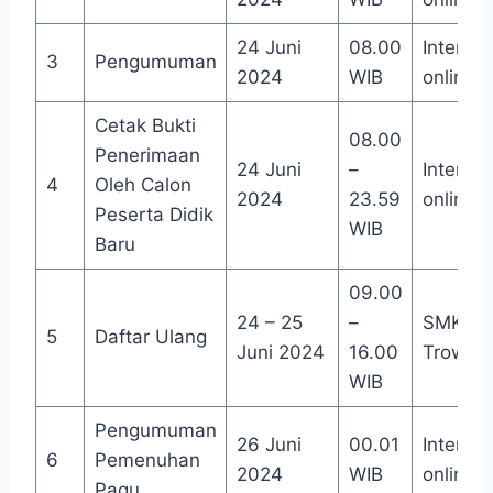
24 Juni
08.00
Internet
3
Pengumuman
2024
WIB
online
Cetak Bukti
08.00
Penerimaan
24 Juni
–
Internet
4
Oleh Calon
2024
23.59
online
Peserta Didik
WIB
Baru
09.00
24 – 25
–
SMKN 1
5
Daftar Ulang
Juni 2024
16.00
Trowul
WIB
Pengumuman
26 Juni
00.01
Internet
6
Pemenuhan
2024
WIB
online
Pagu