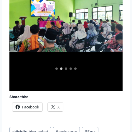
Share this:
Facebook
X
Post
#
disiplin bisa hebat
#
mojokerto
#
Smk