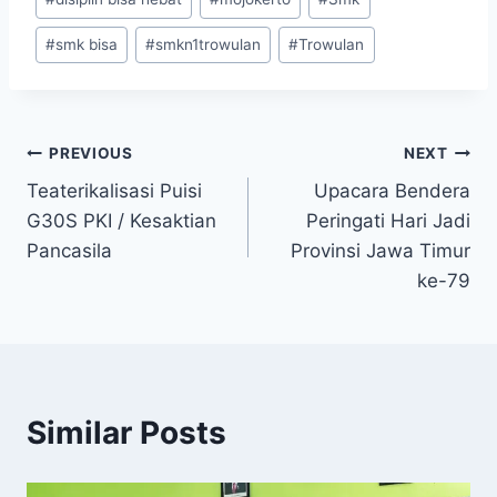
Tags:
#
smk bisa
#
smkn1trowulan
#
Trowulan
Post
PREVIOUS
NEXT
Teaterikalisasi Puisi
Upacara Bendera
navigation
G30S PKI / Kesaktian
Peringati Hari Jadi
Pancasila
Provinsi Jawa Timur
ke-79
Similar Posts