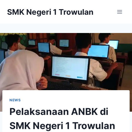
Skip
SMK Negeri 1 Trowulan
to
content
NEWS
Pelaksanaan ANBK di
SMK Negeri 1 Trowulan