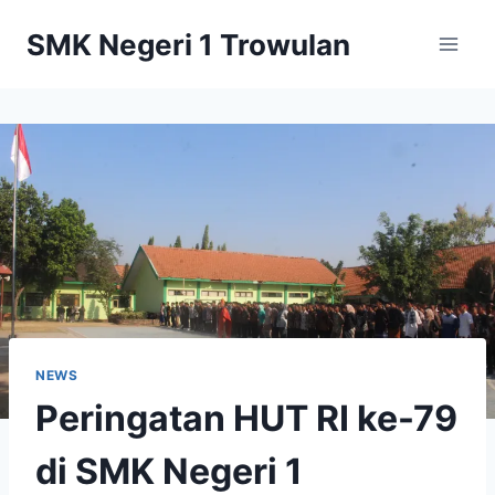
Skip
SMK Negeri 1 Trowulan
to
content
NEWS
Peringatan HUT RI ke-79
di SMK Negeri 1