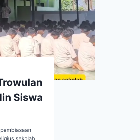
Trowulan
lin Siswa
n pembiasaan
ligius sekolah.