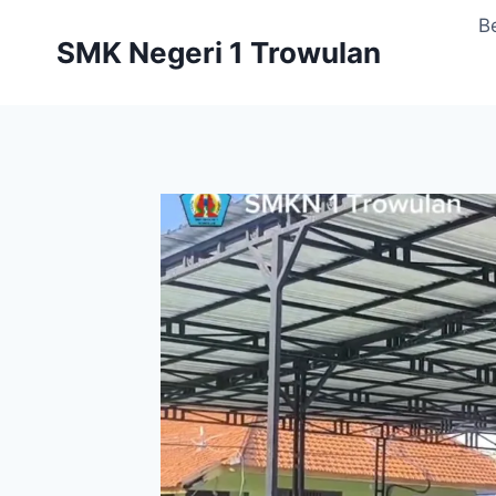
Skip
B
to
SMK Negeri 1 Trowulan
content