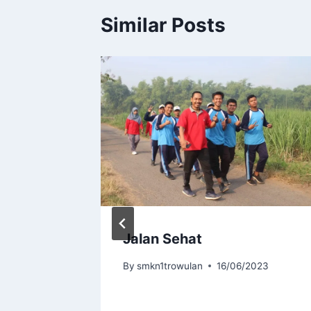
Similar Posts
elar
Jalan Sehat
ont
By
smkn1trowulan
16/06/2023
sama
IO