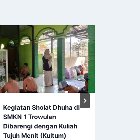
Kegiatan Sholat Dhuha di
Panen 
SMKN 1 Trowulan
SIKAP 
Dibarengi dengan Kuliah
Wujud 
Tujuh Menit (Kultum)
Pangan