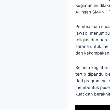
Kegiatan ini dila
Al Ihsan SMKN 1 
Pembiasaan shola
jawab, menumbuhk
religius dan berak
sarana untuk me
dan kekompakan 
Selama kegiatan 
tertib dipandu o
dari program sek
membentuk pesert
kuat dan berakhl