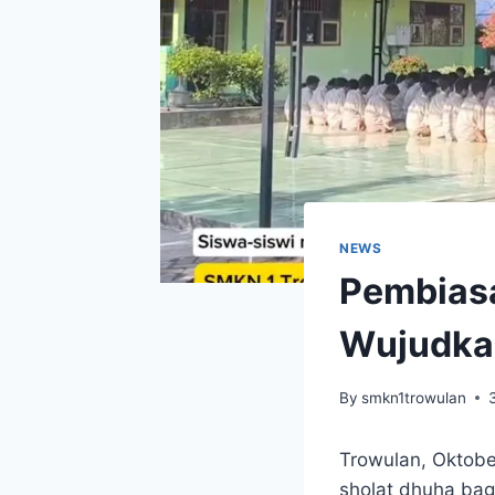
NEWS
Pembiasa
Wujudkan
By
smkn1trowulan
Trowulan, Oktob
sholat dhuha bagi