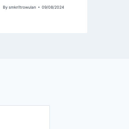
By
smkn1trowulan
09/08/2024
By
smkn1tr