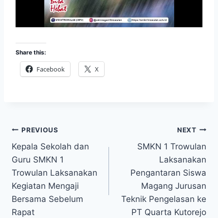
Share this:
Facebook
X
Post
PREVIOUS
NEXT
Kepala Sekolah dan
SMKN 1 Trowulan
navigation
Guru SMKN 1
Laksanakan
Trowulan Laksanakan
Pengantaran Siswa
Kegiatan Mengaji
Magang Jurusan
Bersama Sebelum
Teknik Pengelasan ke
Rapat
PT Quarta Kutorejo