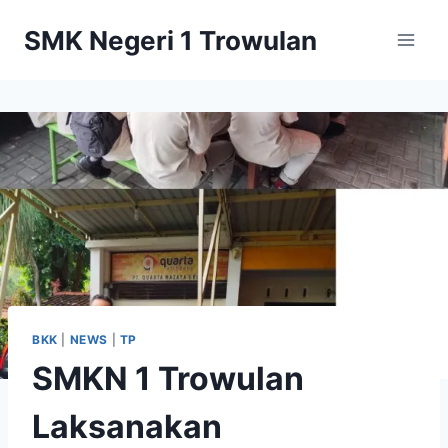
Skip
SMK Negeri 1 Trowulan
to
content
BKK
|
NEWS
|
TP
SMKN 1 Trowulan
Laksanakan