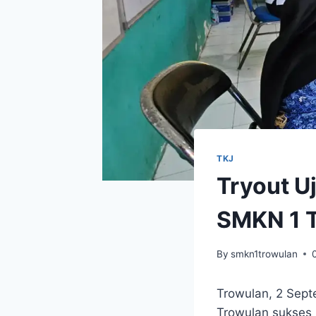
TKJ
Tryout U
SMKN 1 T
By
smkn1trowulan
Trowulan, 2 Sep
Trowulan sukses 