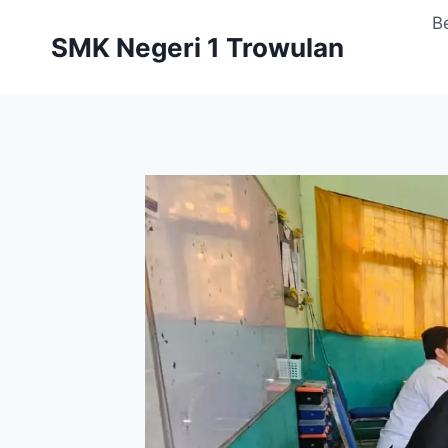
Skip
B
to
SMK Negeri 1 Trowulan
content