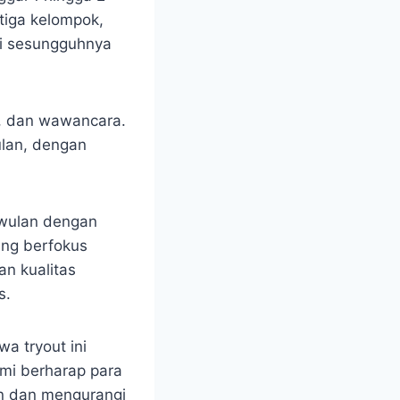
 tiga kelompok,
si sesungguhnya
tek, dan wawancara.
ulan, dengan
owulan dengan
yang berfokus
an kualitas
s.
a tryout ini
ami berharap para
n dan mengurangi