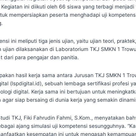
egiatan ini diikuti oleh 66 siswa yang terbagi menjadi
ntuk mempersiapkan peserta menghadapi uji kompeten
g.
nsi ini meliputi tiga jenis ujian, yaitu ujian teori, prak
n ujian dilaksanakan di Laboratorium TKJ SMKN 1 Trow
 dari para pengajar dan panitia.
upakan hasil kerja sama antara Jurusan TKJ SMKN 1 Tr
ital (lspdigital.id), sebuah lembaga sertifikasi profesi 
logi digital. Kerja sama ini bertujuan untuk meningkatk
 agar siap bersaing di dunia kerja yang semakin dinami
tudi TKJ, Fiki Fahrudin Fahmi, S.Kom., menyatakan bahw
ebagai ajang simulasi uji kompetensi sesungguhnya. “K
anfaatkan kesempatan ini untuk mengasah kemampua