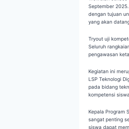
September 2025. K
dengan tujuan u
yang akan datan
Tryout uji kompete
Seluruh rangkaia
pengawasan ketat
Kegiatan ini mer
LSP Teknologi Dig
pada bidang tekno
kompetensi siswa
Kepala Program S
sangat penting s
siswa dapat mem