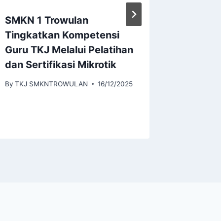
SMKN 1 Trowulan
Perbed
Tingkatkan Kompetensi
Jurusan
Guru TKJ Melalui Pelatihan
SIJA, 
dan Sertifikasi Mikrotik
By
smkn1tr
By
TKJ SMKNTROWULAN
16/12/2025