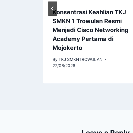
unior
Konsentrasi Keahlian TKJ
ator
SMKN 1 Trowulan Resmi
al
Menjadi Cisco Networking
Academy Pertama di
2025
Mojokerto
By
TKJ SMKNTROWULAN
27/06/2026
Leave a Reply