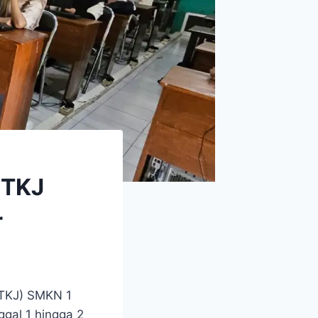
 TKJ
r
(TKJ) SMKN 1
ggal 1 hingga 2