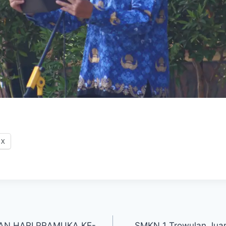
X
AN HARI PRAMUKA KE-
SMKN 1 Trowulan Juar