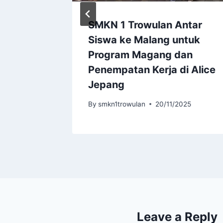
in
SMKN 1 Trowulan Antar
Siswa ke Malang untuk
Program Magang dan
2024
Penempatan Kerja di Alice
Jepang
By
smkn1trowulan
20/11/2025
Leave a Reply