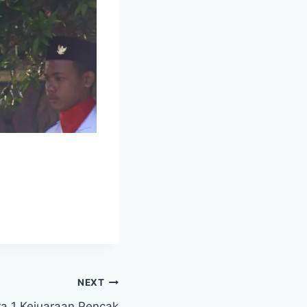
NEXT
a 1 Kejuaraan Pencak