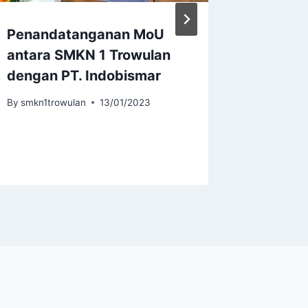
Penandatanganan MoU
Banjari
antara SMKN 1 Trowulan
Juara 3
dengan PT. Indobismar
By
smkn1tr
By
smkn1trowulan
13/01/2023