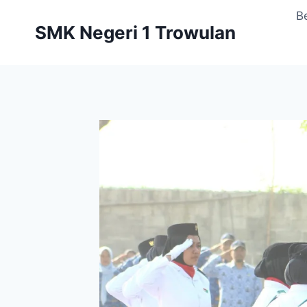
Skip
B
to
SMK Negeri 1 Trowulan
content