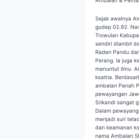
Ambalan & Peman
Sejak awalnya A
gudep 02.92. Nam
Trowulan Kabupat
sendiri diambil 
Raden Pandu dan
Perang. Ia juga 
menuntut ilmu. A
ksatria. Berdasar
ambalan Panah P
pewayangan Jawa.
Srikandi sangat 
Dalam pewayangan
menjadi suri tel
dan keamanan ksa
nama Ambalan S