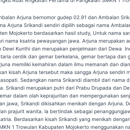
gku Adat Angkatan Pertama di Pangkalan SMKN 1 Tro
mbalan Arjuna bernomor gudep 02.91 dan Ambalan Srik
a Arjuna Srikandi sendiri dipilih sebagai nama Ambal
en Mojokerto berdasarkan hasil study, Untuk nama sa
dari nama ksatria pewayangan jawa. Arjuna merupakan a
 Dewi Kunthi dan merupakan penjelmaan dari Dewa I
kstaria cerdik dan gemar berkelana, gemar bertapa dan
rjuna memiliki kemahiran dalam ilmu memanah dan dia
kan kisah Arjuna tersebut maka sangga Arjuna sendiri m
asopati. Sedangkan nama Srikandi diambil dari nama 
 Srikandi merupakan putri dari Prabu Drupada dan D
gemar dalam olah keprajuritan dan mempergunakan senj
 jawa, Srikandi dikisahkan menikah dengan Arjuna. De
adan prajurit wanita. Ia bertindak sebagai penanggungj
tria. Berdasarkan kisah Srikandi yang menikah dengan
MKN 1 Trowulan Kabupaten Mojokerto menggunakan 