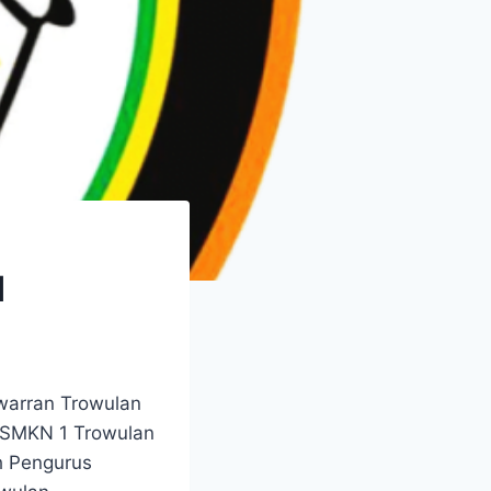
I
warran Trowulan
i SMKN 1 Trowulan
h Pengurus