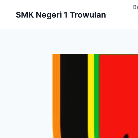
Skip
B
to
SMK Negeri 1 Trowulan
content