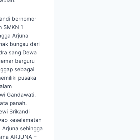
wulan.
andi bernomor
an SMKN 1
ngga Arjuna
nak bungsu dari
ndra sang Dewa
 gemar berguru
nggap sebagai
emiliki pusaka
dalam
ewi Gandawati.
ata panah.
wi Srikandi
awab keselamatan
 Arjuna sehingga
nama ARJUNA –