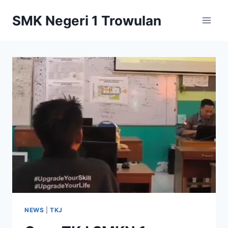
Skip
SMK Negeri 1 Trowulan
to
content
NEWS
|
TKJ