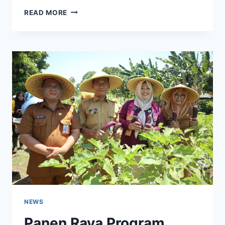
DKV
READ MORE
SMKN
1
TROWULAN
KEMBALI
BUKTIKAN
PRESTASI
DI
FLS3N
NEWS
Panen Raya Program