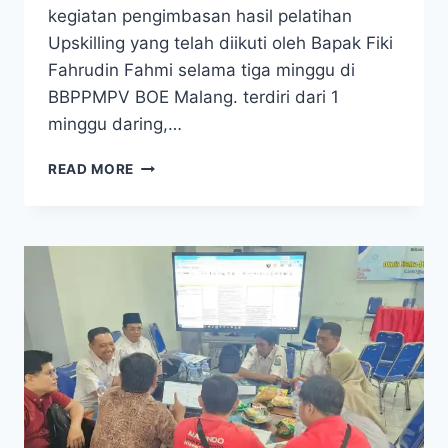
kegiatan pengimbasan hasil pelatihan
Upskilling yang telah diikuti oleh Bapak Fiki
Fahrudin Fahmi selama tiga minggu di
BBPPMPV BOE Malang. terdiri dari 1
minggu daring,…
GURU
READ MORE
TKJ
SMKN
1
TROWULAN
IKUTI
PENGIMBASAN
TEKNOLOGI
FIBER
OPTIK
DAN
FTTH
DARI
HASIL