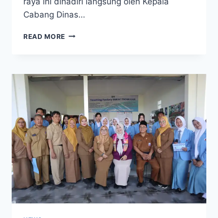
raya ini dihadiri langsung oleh Kepala
Cabang Dinas…
PANEN
READ MORE
RAYA
PROGRAM
SIKAP
SMKN
1
TROWULAN,
WUJUD
NYATA
KETAHANAN
PANGAN
SEKOLAH