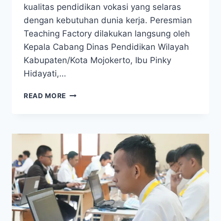
kualitas pendidikan vokasi yang selaras
dengan kebutuhan dunia kerja. Peresmian
Teaching Factory dilakukan langsung oleh
Kepala Cabang Dinas Pendidikan Wilayah
Kabupaten/Kota Mojokerto, Ibu Pinky
Hidayati,…
PERESMIAN
READ MORE
TEACHING
FACTORY
SMKN
1
TROWULAN,
DORONG
KESIAPAN
SISWA
HADAPI
DUNIA
INDUSTRI