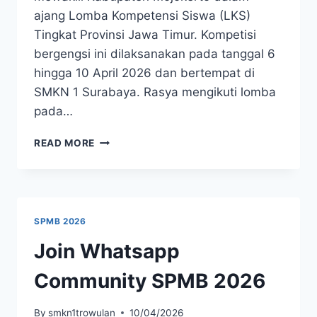
ajang Lomba Kompetensi Siswa (LKS)
Tingkat Provinsi Jawa Timur. Kompetisi
bergengsi ini dilaksanakan pada tanggal 6
hingga 10 April 2026 dan bertempat di
SMKN 1 Surabaya. Rasya mengikuti lomba
pada…
SISWA
READ MORE
SMKN
1
TROWULAN
WAKILI
MOJOKERTO
SPMB 2026
DI
LKS
Join Whatsapp
PROVINSI
BIDANG
Community SPMB 2026
ITNSA
By
smkn1trowulan
10/04/2026