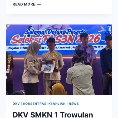
KONSENTRASI
READ MORE
KEAHLIAN
TKJ
SMKN
1
TROWULAN
RESMI
MENJADI
CISCO
NETWORKING
ACADEMY
PERTAMA
DI
MOJOKERTO
DKV
|
KONSENTRASI KEAHLIAN
|
NEWS
DKV SMKN 1 Trowulan