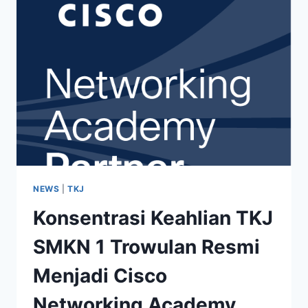
BERSAMA
PT.
MAXINDO
MITRA
SOLUSI
PERKUAT
KESESUAIAN
KOMPETENSI
DENGAN
KEBUTUHAN
INDUSTRI
NEWS
|
TKJ
Konsentrasi Keahlian TKJ
SMKN 1 Trowulan Resmi
Menjadi Cisco
Networking Academy