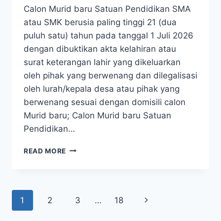
Calon Murid baru Satuan Pendidikan SMA
atau SMK berusia paling tinggi 21 (dua
puluh satu) tahun pada tanggal 1 Juli 2026
dengan dibuktikan akta kelahiran atau
surat keterangan lahir yang dikeluarkan
oleh pihak yang berwenang dan dilegalisasi
oleh lurah/kepala desa atau pihak yang
berwenang sesuai dengan domisili calon
Murid baru; Calon Murid baru Satuan
Pendidikan…
KETENTUAN
READ MORE
UMUM
SPMB
2026
Page
Next
1
2
3
…
18
navigation
Page