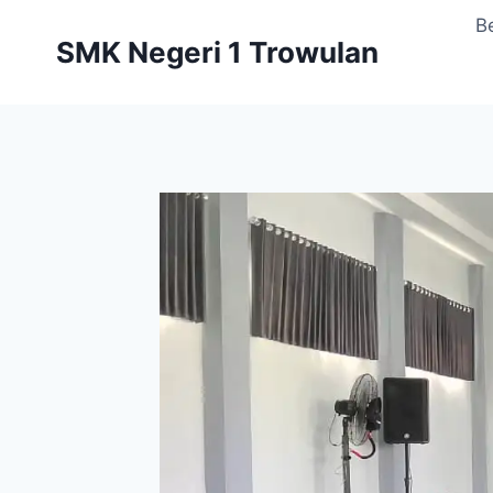
Skip
B
to
SMK Negeri 1 Trowulan
content