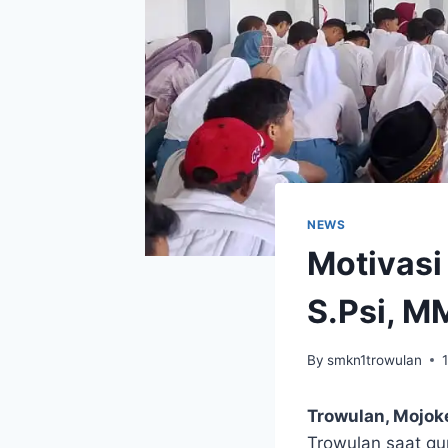
NEWS
Motivasi 
S.Psi, M
By
smkn1trowulan
Trowulan, Mojok
Trowulan saat gur