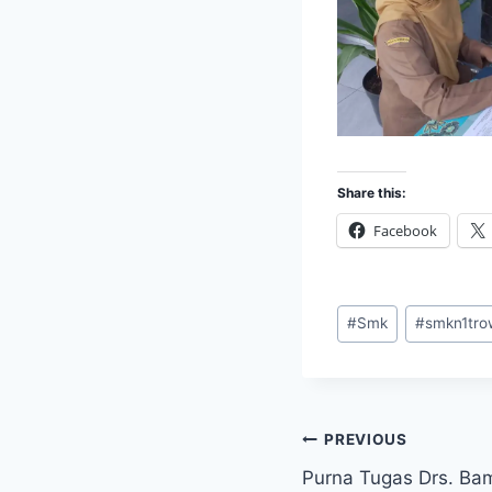
Share this:
Facebook
Post
#
Smk
#
smkn1tro
Tags:
Post
PREVIOUS
Purna Tugas Drs. B