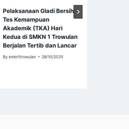
Pelaksanaan Gladi Bersih
SMKN 1
Tes Kemampuan
Juara 1
Akademik (TKA) Hari
School 
Kedua di SMKN 1 Trowulan
Kabupa
Berjalan Tertib dan Lancar
By
smkn1tr
By
smkn1trowulan
28/10/2025