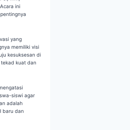
Acara ini
pentingnya
vasi yang
nya memiliki visi
uju kesuksesan di
 tekad kuat dan
mengatasi
iswa-siswi agar
gan adalah
l baru dan