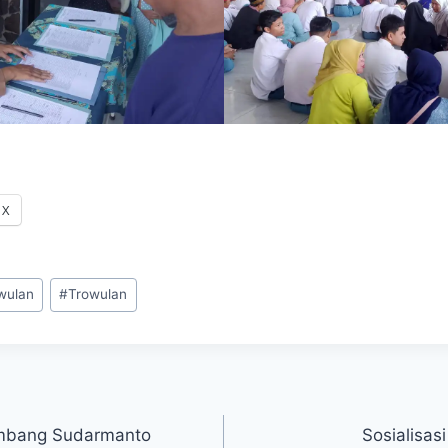
X
wulan
#
Trowulan
ambang Sudarmanto
Sosialisas