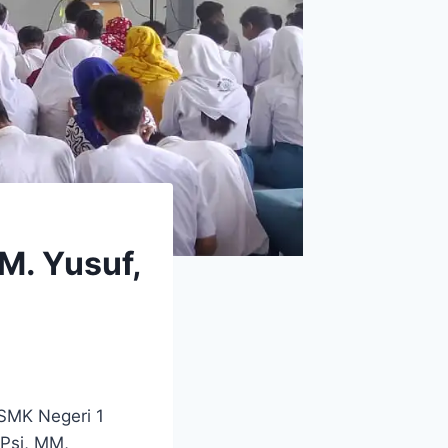
 M. Yusuf,
SMK Negeri 1
.Psi, MM,