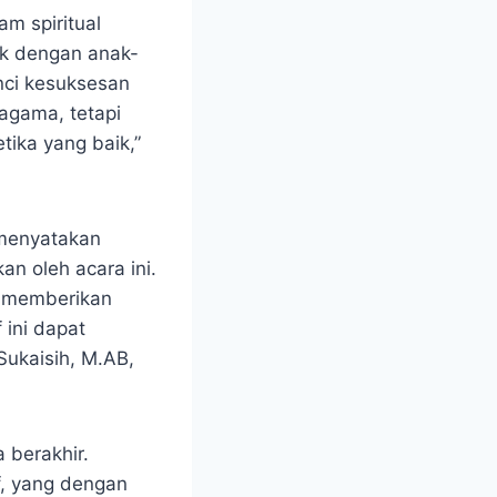
am spiritual
k dengan anak-
nci kesuksesan
 agama, tetapi
tika yang baik,”
 menyatakan
n oleh acara ini.
m memberikan
 ini dapat
Sukaisih, M.AB,
 berakhir.
f, yang dengan