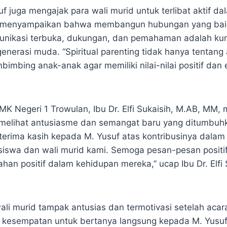
uf juga mengajak para wali murid untuk terlibat aktif dal
au menyampaikan bahwa membangun hubungan yang bai
munikasi terbuka, dukungan, dan pemahaman adalah ku
enerasi muda. “Spiritual parenting tidak hanya tentang
imbing anak-anak agar memiliki nilai-nilai positif dan e
MK Negeri 1 Trowulan, Ibu Dr. Elfi Sukaisih, M.AB, MM,
elihat antusiasme dan semangat baru yang ditumbuhka
terima kasih kepada M. Yusuf atas kontribusinya dala
siswa dan wali murid kami. Semoga pesan-pesan positif
n positif dalam kehidupan mereka,” ucap Ibu Dr. Elfi 
li murid tampak antusias dan termotivasi setelah acara
 kesempatan untuk bertanya langsung kepada M. Yusu