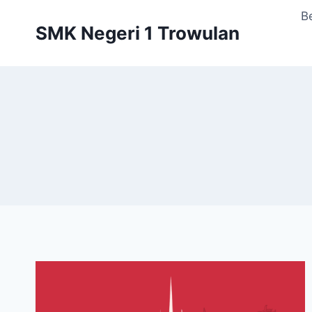
Skip
B
to
SMK Negeri 1 Trowulan
content